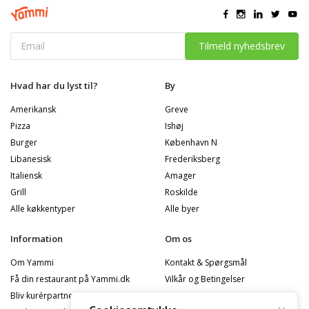
Tilmeld nyhedsbrev
Hvad har du lyst til?
By
Amerikansk
Greve
Pizza
Ishøj
Burger
København N
Libanesisk
Frederiksberg
Italiensk
Amager
Grill
Roskilde
Alle køkkentyper
Alle byer
Information
Om os
Om Yammi
Kontakt & Spørgsmål
Få din restaurant på Yammi.dk
Vilkår og Betingelser
Bliv kurérpartner
Privatlivspolitik