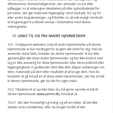
efterkommer domstolsafgørelser, der anmoder os om eller
pålægger os at videregive identiteten på eller opholdsstedet for
personer, der gør materiale tilgængelig i strid med pkt. 9.2 og 9.3
eller andre begrænsninger, og friholder os så vidt muligt i henhold
til lovgivningen fra ethvert ansvar i forbindelse med denne
videregivelse.
LINKS TIL OG FRA ANDRE HJEMMESIDER
10.1. Tredjeparts websites: Links til andre hjemmesider på denne
Hjemmeside er kun medtaget for at gøre det nemt for dig. Hvis du
anvender disse links, forlader du denne Hjemmeside. Vi har ikke
gennemgået alle disse andre hjemmesider og har ikke kontrol over
(og er ikke ansvarlig for disse hjemmesider eller deres indhold eller
tilgængelighed). Vi godkender dem ikke eller afgiver erklæringer om
dem, materialet på dem eller resultatet af at bruge dem. Hvis du
beslutter at gå ind på en af disse andre hjemmesider, der har et link
til denne Hjemmeside, gør du det for egen risiko.
10.2. Tilladelse til at oprette links: Du må gerne oprette et link til
denne Hjemmeside (
www.yammi.dk
), forudsat at:
10.2.1. det sker forsvarligt og lovligt og på en måde, så det ikke
skader vores omdømme, eller du drager fordel af det;