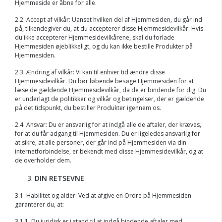
Hjemmeside er åbne for alle.
2.2. Accept af vilkår: Uanset hvilken del af Hjemmesiden, du går ind
på, tilkendegiver du, at du accepterer disse Hjemmesidevilkår. Hvis
du ikke accepterer Hjemmesidevilkårene, skal du forlade
Hjemmesiden øjeblikkeligt, og du kan ikke bestille Produkter på
Hjemmesiden.
2.3. Ændring af vilkår: Vi kan til enhver tid ændre disse
Hjemmesidevilkår. Du bør løbende besøge Hjemmesiden for at
læse de gældende Hjemmesidevilkår, da de er bindende for dig. Du
er underlagt de politikker og vilkår og betingelser, der er gældende
på det tidspunkt, du bestiller Produkter igennem os.
2.4. Ansvar: Du er ansvarlig for at indgå alle de aftaler, der kræves,
for at du får adgang til Hjemmesiden. Du er ligeledes ansvarlig for
at sikre, at alle personer, der går ind på Hjemmesiden via din
internetforbindelse, er bekendt med disse Hjemmesidevilkår, og at
de overholder dem.
DIN RETSEVNE
3.1. Habilitet og alder: Ved at afgive en Ordre på Hjemmesiden
garanterer du, at:
3.1.1. Du juridisk er i stand til at indgå bindende aftaler med