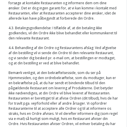
forsøge at kontakte Restauranten og informere dem om dine
ønsker. Det er dog ingen garanti for, at vi kan komme i kontakt med
Restauranten, eller at Restauranten accepterer dine ønsker, idet de
allerede kan have påbegyndt at forberede din Ordre.
4.3. Betalingsgodkendelse: I tilfælde af, at din betaling ikke
godkendes, vil din Ordre ikke blive behandlet eller kommunikeret til
den relevante Restaurant.
4.4. Behandling af din Ordre og Restaurantens afslag: Ved afgivelse
af din bestilling vil vi sende din Ordre til den relevante Restaurant,
og vi sender dig besked pr. e-mail om, at bestillingen er modtaget,
og at din bestilling er ved at blive behandlet.
Bemærk venligst, at den bekræftelsesside, som du ser på
Hjemmesiden, og den ordrebekræftelse, som du modtager, kun er
en bekræftelse på, at du har sendt et bindende tilbud til den
pågældende Restaurant om levering af Produkterne. Det betyder
ikke nødvendigvis, at din Ordre vil blive leveret af Restauranten.
Restauranten er berettiget til at afvise Ordren (dit tilbud), hvis de har
for travlt pga. vejrforhold eller af andre årsager. Vi opfordrer
Restauranterne til at acceptere alle Ordrer og til at informere os
straks, hvis en Ordre afvises. Vi vil derefter informere dig (som regel
via e-mail) så hurtigt som muligt, hvis en Restaurant afviser din
Ordre. Hvis Restauranten afviser Ordren, vil enhver betaling du har