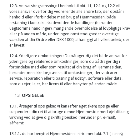
12.3. Ansvarsbegrænsning: I henhold til pkt. 11, 12.1 og 12.2 vil
vores ansvar overfor dig vedrørende alle andre tab, der opstår i
henhold eller i forbindelse med brug af Hjemmesiden, både
erstatning i kontrakt, skadevoldende handlinger (herunder
uagtsomme handlinger), manglende overholdelse af lovpligtige krav
eller på anden måde, under ingen omstændigheder overstige
værdien af din Ordre eller DKK 1000, afhængigt af hvilket beløb, der
er lavest.
12.4. Yderligere omkostninger: Du påtager dig det fulde ansvar for
yderligere og relaterede omkostninger, som du pådrager dig i
forbindelse med eller som resultat af din brug af Hjemmesiden,
herunder men ikke begrænset til omkostninger, der vedrører
service, reparation eller tilpasning af udstyr, software eller data,
som du ejer, lejer, har licens til eller benytter på anden måde.
OPSIGELSE
13.1. Årsager til opsigelse: Vi kan (efter eget skøn) opsige eller
suspendere din ret til at bruge denne Hjemmeside med øjeblikkelig
virkning ved at give dig skriftlig besked (herunder pr. e-mail),
såfremt:
13.1.1. du har benyttet Hjemmesiden i strid med pkt. 7.1 (Licens);