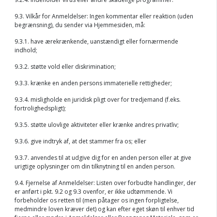
9.3. Vilkår for Anmeldelser: Ingen kommentar eller reaktion (uden
begrænsning), du sender via Hjemmesiden, må:
9.3.1. have ærekrænkende, uanstændigt eller fornærmende
indhold;
9.3.2. støtte vold eller diskrimination;
9.3.3. krænke en anden persons immaterielle rettigheder;
9.3.4. misligholde en juridisk pligt over for tredjemand (f.eks.
fortrolighedspligt);
9.3.5. støtte ulovlige aktiviteter eller krænke andres privatliv;
9.3.6. give indtryk af, at det stammer fra os; eller
9.3.7. anvendes til at udgive dig for en anden person eller at give
urigtige oplysninger om din tilknytning til en anden person.
9.4. Fjernelse af Anmeldelser: Listen over forbudte handlinger, der
er anført i pkt. 9.2 og 9.3 ovenfor, er ikke udtømmende. Vi
forbeholder os retten til (men påtager os ingen forpligtelse,
medmindre loven kræver det) og kan efter eget skøn til enhver tid