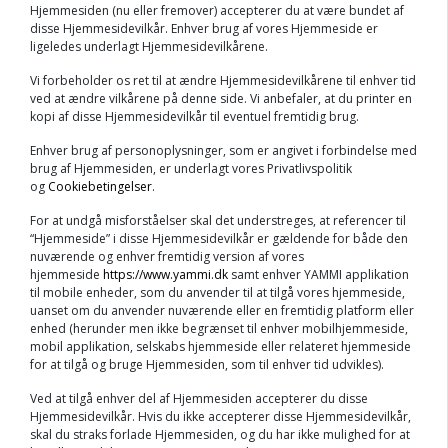
Hjemmesiden (nu eller fremover) accepterer du at være bundet af
disse Hjemmesidevilkår. Enhver brug af vores Hjemmeside er
ligeledes underlagt Hjemmesidevilkårene.
Vi forbeholder os ret til at ændre Hjemmesidevilkårene til enhver tid
ved at ændre vilkårene på denne side. Vi anbefaler, at du printer en
kopi af disse Hjemmesidevilkår til eventuel fremtidig brug.
Enhver brug af personoplysninger, som er angivet i forbindelse med
brug af Hjemmesiden, er underlagt vores Privatlivspolitik
og
Cookiebetingelser
.
For at undgå misforståelser skal det understreges, at referencer til
“Hjemmeside” i disse Hjemmesidevilkår er gældende for både den
nuværende og enhver fremtidig version af vores
hjemmeside
https://www.yammi.dk
samt enhver YAMMI applikation
til mobile enheder, som du anvender til at tilgå vores hjemmeside,
uanset om du anvender nuværende eller en fremtidig platform eller
enhed (herunder men ikke begrænset til enhver mobilhjemmeside,
mobil applikation, selskabs hjemmeside eller relateret hjemmeside
for at tilgå og bruge Hjemmesiden, som til enhver tid udvikles).
Ved at tilgå enhver del af Hjemmesiden accepterer du disse
Hjemmesidevilkår. Hvis du ikke accepterer disse Hjemmesidevilkår,
skal du straks forlade Hjemmesiden, og du har ikke mulighed for at