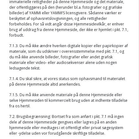
immaterielle rettigheder på denne Hjemmeside og det materiale,
der offentliggøres på den (herunder bl.a. fotografier og grafiske
billeder) af YAMMI eller YAMMI’S licensgivere. Sådanne værker er
beskyttet af ophavsretslovgivningen, og alle rettigheder
forbeholdes. For så vidt angår disse Hjemmesidevilkår, er enhver
brug af uddrag fra denne Hjemmeside, der ikke er hjemlet i pkt. 7.1,
forbudt.
7.1.3. Du må ikke ændre hverken digitale kopier eller papirkopier af
materiale, som du udskriver i overensstemmelse med pkt. 7.1, og
du må ikke anvende billeder, fotografier eller andet grafisk
materiale eller video- eller audiosekvenser alene uden nogen
ledsagende tekst.
7.1.4. Du skal sikre, at vores status som ophavsmand til materialet
på denne Hjemmeside altid anerkendes.
7.1.5. Du må ikke anvende materiale på denne Hjemmeside eller
selve Hjemmesiden til kommercielt brug uden at indhente tilladelse
fra os hertil.
7.2. Brugsbegrænsning: Bortset fra som anført i pkt. 7.1 må ingen
dele af denne Hjemmeside gengives eller lagres på en anden
hjemmeside eller medtages i et offentligt eller privat søgesystem
eller -ydelse uden vor forudgående skriftlige tilladelse.