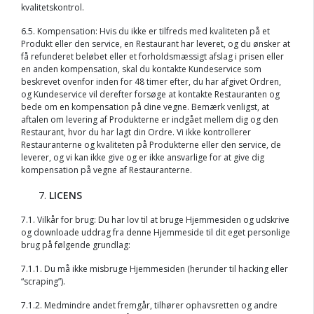
kvalitetskontrol.
6.5. Kompensation: Hvis du ikke er tilfreds med kvaliteten på et
Produkt eller den service, en Restaurant har leveret, og du ønsker at
få refunderet beløbet eller et forholdsmæssigt afslag i prisen eller
en anden kompensation, skal du kontakte Kundeservice som
beskrevet ovenfor inden for 48 timer efter, du har afgivet Ordren,
og Kundeservice vil derefter forsøge at kontakte Restauranten og
bede om en kompensation på dine vegne. Bemærk venligst, at
aftalen om levering af Produkterne er indgået mellem dig og den
Restaurant, hvor du har lagt din Ordre. Vi ikke kontrollerer
Restauranterne og kvaliteten på Produkterne eller den service, de
leverer, og vi kan ikke give og er ikke ansvarlige for at give dig
kompensation på vegne af Restauranterne.
LICENS
7.1. Vilkår for brug: Du har lov til at bruge Hjemmesiden og udskrive
og downloade uddrag fra denne Hjemmeside til dit eget personlige
brug på følgende grundlag:
7.1.1. Du må ikke misbruge Hjemmesiden (herunder til hacking eller
“scraping”).
7.1.2. Medmindre andet fremgår, tilhører ophavsretten og andre