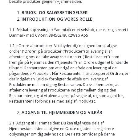
bestille produkter gennem Hjemmesiden.
BRUGS- OG SALGSBETINGELSER
INTRODUKTION OG VORES ROLLE
1.1. Selskabsoplysninger: Yammi.dk er et selskab, der er registreret i
Danmark med CVR-nr. 39456249, K2Web ApS
1.2. eOrdre af produkter: Vi tilbyder dig mulighed for at afgive
ordrer (“Ordre”) på produkter (“Produkter”) til levering eller
afhentning hos de take away restauranter (“Restauranter”), som
fremgår på Hjemmesiden (“Tjenesten”). En Ordre udgør et bindende
tilbud til Restauranten om at indgå en aftale om levering af de
pågældende Produkter. Når Restauranten har accepteret Ordren, er
der indgået en juridisk forpligtende aftale om levering af
Produkterne mellem dig og Restauranten. Du skal bemærke, at
aftalen om levering af Produkterne indgås mellem dig og den
Restauranten, og at vi alene agerer på vegne af, og som agent for,
Restauranten i forbindelse med salg af Produktet.
ADGANG TIL HJEMMESIDEN OG VILKÅR
2.1. Adgang til Hjemmesiden: Du kan tilgå visse dele af
Hjemmesiden uden at afgive en Ordre og uden at registrere
oplysninger om dig selv hos os. De fleste områder på denne