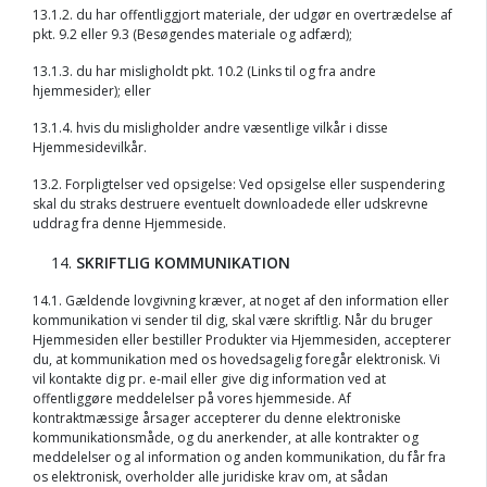
13.1.2. du har offentliggjort materiale, der udgør en overtrædelse af
pkt. 9.2 eller 9.3 (Besøgendes materiale og adfærd);
13.1.3. du har misligholdt pkt. 10.2 (Links til og fra andre
hjemmesider); eller
13.1.4. hvis du misligholder andre væsentlige vilkår i disse
Hjemmesidevilkår.
13.2. Forpligtelser ved opsigelse: Ved opsigelse eller suspendering
skal du straks destruere eventuelt downloadede eller udskrevne
uddrag fra denne Hjemmeside.
SKRIFTLIG KOMMUNIKATION
14.1. Gældende lovgivning kræver, at noget af den information eller
kommunikation vi sender til dig, skal være skriftlig. Når du bruger
Hjemmesiden eller bestiller Produkter via Hjemmesiden, accepterer
du, at kommunikation med os hovedsagelig foregår elektronisk. Vi
vil kontakte dig pr. e-mail eller give dig information ved at
offentliggøre meddelelser på vores hjemmeside. Af
kontraktmæssige årsager accepterer du denne elektroniske
kommunikationsmåde, og du anerkender, at alle kontrakter og
meddelelser og al information og anden kommunikation, du får fra
os elektronisk, overholder alle juridiske krav om, at sådan