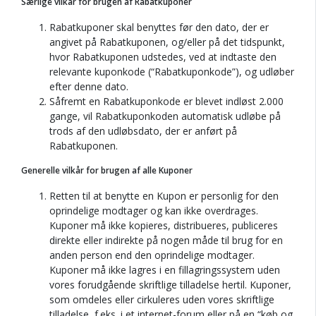
Særlige vilkår for brugen af Rabatkuponer
Rabatkuponer skal benyttes før den dato, der er
angivet på Rabatkuponen, og/eller på det tidspunkt,
hvor Rabatkuponen udstedes, ved at indtaste den
relevante kuponkode (“Rabatkuponkode”), og udløber
efter denne dato.
Såfremt en Rabatkuponkode er blevet indløst 2.000
gange, vil Rabatkuponkoden automatisk udløbe på
trods af den udløbsdato, der er anført på
Rabatkuponen.
Generelle vilkår for brugen af alle Kuponer
Retten til at benytte en Kupon er personlig for den
oprindelige modtager og kan ikke overdrages.
Kuponer må ikke kopieres, distribueres, publiceres
direkte eller indirekte på nogen måde til brug for en
anden person end den oprindelige modtager.
Kuponer må ikke lagres i en fillagringssystem uden
vores forudgående skriftlige tilladelse hertil. Kuponer,
som omdeles eller cirkuleres uden vores skriftlige
tilladelse, f.eks. i et internet-forum eller på en “køb og