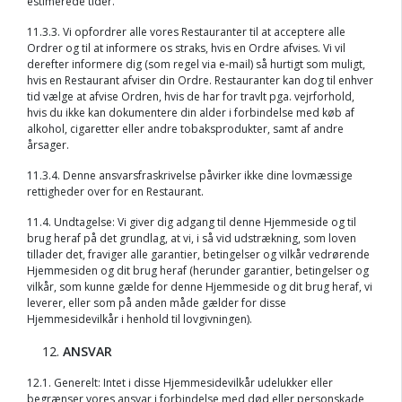
estimerede tider.
11.3.3. Vi opfordrer alle vores Restauranter til at acceptere alle
Ordrer og til at informere os straks, hvis en Ordre afvises. Vi vil
derefter informere dig (som regel via e-mail) så hurtigt som muligt,
hvis en Restaurant afviser din Ordre. Restauranter kan dog til enhver
tid vælge at afvise Ordren, hvis de har for travlt pga. vejrforhold,
hvis du ikke kan dokumentere din alder i forbindelse med køb af
alkohol, cigaretter eller andre tobaksprodukter, samt af andre
årsager.
11.3.4. Denne ansvarsfraskrivelse påvirker ikke dine lovmæssige
rettigheder over for en Restaurant.
11.4. Undtagelse: Vi giver dig adgang til denne Hjemmeside og til
brug heraf på det grundlag, at vi, i så vid udstrækning, som loven
tillader det, fraviger alle garantier, betingelser og vilkår vedrørende
Hjemmesiden og dit brug heraf (herunder garantier, betingelser og
vilkår, som kunne gælde for denne Hjemmeside og dit brug heraf, vi
leverer, eller som på anden måde gælder for disse
Hjemmesidevilkår i henhold til lovgivningen).
ANSVAR
12.1. Generelt: Intet i disse Hjemmesidevilkår udelukker eller
begrænser vores ansvar i forbindelse med død eller personskade,