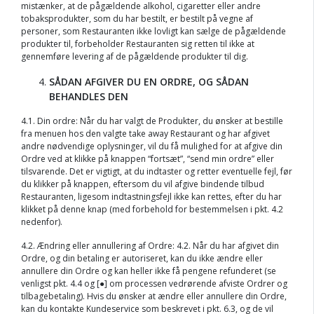
mistænker, at de pågældende alkohol, cigaretter eller andre
tobaksprodukter, som du har bestilt, er bestilt på vegne af
personer, som Restauranten ikke lovligt kan sælge de pågældende
produkter til, forbeholder Restauranten sig retten til ikke at
gennemføre levering af de pågældende produkter til dig.
SÅDAN AFGIVER DU EN ORDRE, OG SÅDAN
BEHANDLES DEN
4.1. Din ordre: Når du har valgt de Produkter, du ønsker at bestille
fra menuen hos den valgte take away Restaurant og har afgivet
andre nødvendige oplysninger, vil du få mulighed for at afgive din
Ordre ved at klikke på knappen “fortsæt”, “send min ordre” eller
tilsvarende. Det er vigtigt, at du indtaster og retter eventuelle fejl, før
du klikker på knappen, eftersom du vil afgive bindende tilbud
Restauranten, ligesom indtastningsfejl ikke kan rettes, efter du har
klikket på denne knap (med forbehold for bestemmelsen i pkt. 4.2
nedenfor).
4.2. Ændring eller annullering af Ordre: 4.2. Når du har afgivet din
Ordre, og din betaling er autoriseret, kan du ikke ændre eller
annullere din Ordre og kan heller ikke få pengene refunderet (se
venligst pkt. 4.4 og [●] om processen vedrørende afviste Ordrer og
tilbagebetaling). Hvis du ønsker at ændre eller annullere din Ordre,
kan du kontakte Kundeservice som beskrevet i pkt. 6.3, og de vil