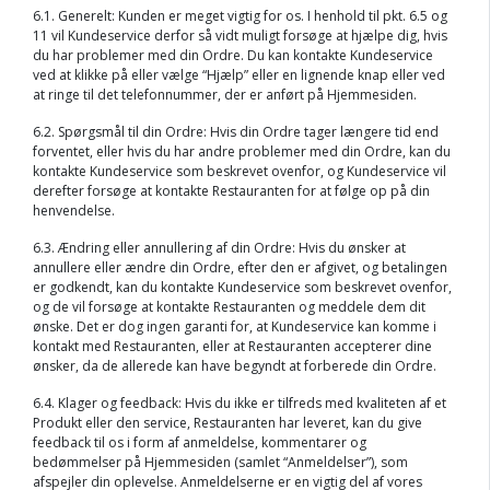
6.1. Generelt: Kunden er meget vigtig for os. I henhold til pkt. 6.5 og
11 vil Kundeservice derfor så vidt muligt forsøge at hjælpe dig, hvis
du har problemer med din Ordre. Du kan kontakte Kundeservice
ved at klikke på eller vælge “Hjælp” eller en lignende knap eller ved
at ringe til det telefonnummer, der er anført på Hjemmesiden.
6.2. Spørgsmål til din Ordre: Hvis din Ordre tager længere tid end
forventet, eller hvis du har andre problemer med din Ordre, kan du
kontakte Kundeservice som beskrevet ovenfor, og Kundeservice vil
derefter forsøge at kontakte Restauranten for at følge op på din
henvendelse.
6.3. Ændring eller annullering af din Ordre: Hvis du ønsker at
annullere eller ændre din Ordre, efter den er afgivet, og betalingen
er godkendt, kan du kontakte Kundeservice som beskrevet ovenfor,
og de vil forsøge at kontakte Restauranten og meddele dem dit
ønske. Det er dog ingen garanti for, at Kundeservice kan komme i
kontakt med Restauranten, eller at Restauranten accepterer dine
ønsker, da de allerede kan have begyndt at forberede din Ordre.
6.4. Klager og feedback: Hvis du ikke er tilfreds med kvaliteten af et
Produkt eller den service, Restauranten har leveret, kan du give
feedback til os i form af anmeldelse, kommentarer og
bedømmelser på Hjemmesiden (samlet “Anmeldelser”), som
afspejler din oplevelse. Anmeldelserne er en vigtig del af vores