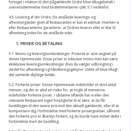
fortaget i relation til den pågældende Ordre blive tilbagebetalt i
overensstemmelse med bestemmelserne i pkt. 5.7 nedenfor.
4.5. Levering af din Ordre: De anslåede leverings- og
afhentningstider givet af Restauranten er kun et estimat. Hverken vi
eller Restauranterne garanterer, at Ordren leveres eller er klar til
afhentning inden for de anslåede tider.
PRISER OG BETALING
5.1. Moms og leveringsomkostninger: Priserne er som angivet på
denne Hjemmeside. Disse priser er inklusive moms men kan være
eksklusive leveringsomkostninger (hvis du vælger udbringning i
stedet for afhentning) og håndteringsgebyrer. Dette vil blive tillagt
det samlede skyldige beløb.
5.2. Forkerte priser: Denne Hjemmeside indeholder et stort antal
menuer, og der er altid en risiko for, at nogle af menuerne
indeholder forkerte priser. I sådanne tilfælde har vi eller den
relevante Restaurant ingen forpligtelse til at sikre, at du får
bestillingen til den lavere pris end den aktuelt gældende, eller til at
kompensere dig i forbindelse med forkerte prisangivelser, såfremt
den forkerte pris er åbenlys forkert, og du burde have indset dette i
forbindelse med din bestilling.