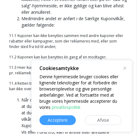
salg”-hjemmeside, er ikke gyldige og kan blive afvist
eller annulleret.
Medmindre andet er anført i de Særlige Kuponvilkår,
gælder følgende:
11.1 Kuponer kan ikke benyttes sammen med andre kuponer eller
rabatter eller kampagner, som der reklameres med, eller som
finder sted fra tid til anden;
11.2 Kuponen kan kun benyttes én gang af en modtager;
Cookiesamtykke
11.3 Hver kunde eller husstand kan kun benytte en Kupon eller rabat
pr. reklamekampagne, og
Denne hjemmeside bruger cookies eller
lignende teknologier for at forbedre din
11.4 Retten til at bruge en Kupon er personlig for modtageren og
browseroplevelse og give personlige
kan ikke overdrages.
anbefalinger. Ved at fortsætte med at
Når du bruger en Kupon, garanterer du over for os,
bruge vores hjemmeside accepterer du
at du er den autoriserede modtager af Kuponen, og
vores
privatlivspolitik
at du bruger den i overensstemmelse med disse
vilkår på lovlig vis og i god tro. Hvis vi vurderer, at en
Acceptere
Afvise
Kupon er benyttet i strid med disse vilkår, på ulovlig
vis eller i ond tro, kan vi afvise eller annullere