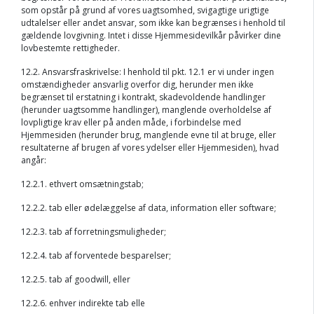
som opstår på grund af vores uagtsomhed, svigagtige urigtige
udtalelser eller andet ansvar, som ikke kan begrænses i henhold til
gældende lovgivning. Intet i disse Hjemmesidevilkår påvirker dine
lovbestemte rettigheder.
12.2. Ansvarsfraskrivelse: I henhold til pkt. 12.1 er vi under ingen
omstændigheder ansvarlig overfor dig, herunder men ikke
begrænset til erstatning i kontrakt, skadevoldende handlinger
(herunder uagtsomme handlinger), manglende overholdelse af
lovpligtige krav eller på anden måde, i forbindelse med
Hjemmesiden (herunder brug, manglende evne til at bruge, eller
resultaterne af brugen af vores ydelser eller Hjemmesiden), hvad
angår:
12.2.1. ethvert omsætningstab;
12.2.2. tab eller ødelæggelse af data, information eller software;
12.2.3. tab af forretningsmuligheder;
12.2.4. tab af forventede besparelser;
12.2.5. tab af goodwill, eller
12.2.6. enhver indirekte tab elle