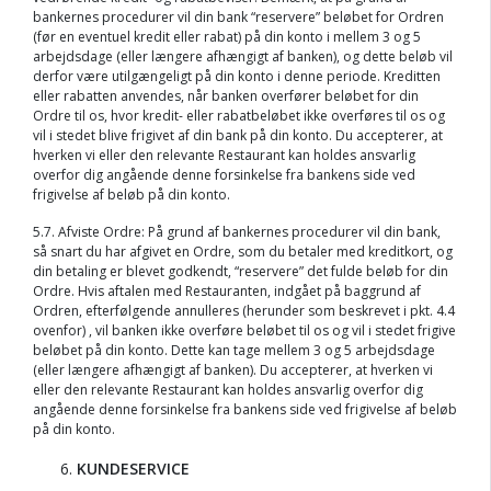
bankernes procedurer vil din bank “reservere” beløbet for Ordren
(før en eventuel kredit eller rabat) på din konto i mellem 3 og 5
arbejdsdage (eller længere afhængigt af banken), og dette beløb vil
derfor være utilgængeligt på din konto i denne periode. Kreditten
eller rabatten anvendes, når banken overfører beløbet for din
Ordre til os, hvor kredit- eller rabatbeløbet ikke overføres til os og
vil i stedet blive frigivet af din bank på din konto. Du accepterer, at
hverken vi eller den relevante Restaurant kan holdes ansvarlig
overfor dig angående denne forsinkelse fra bankens side ved
frigivelse af beløb på din konto.
5.7. Afviste Ordre: På grund af bankernes procedurer vil din bank,
så snart du har afgivet en Ordre, som du betaler med kreditkort, og
din betaling er blevet godkendt, “reservere” det fulde beløb for din
Ordre. Hvis aftalen med Restauranten, indgået på baggrund af
Ordren, efterfølgende annulleres (herunder som beskrevet i pkt. 4.4
ovenfor) , vil banken ikke overføre beløbet til os og vil i stedet frigive
beløbet på din konto. Dette kan tage mellem 3 og 5 arbejdsdage
(eller længere afhængigt af banken). Du accepterer, at hverken vi
eller den relevante Restaurant kan holdes ansvarlig overfor dig
angående denne forsinkelse fra bankens side ved frigivelse af beløb
på din konto.
KUNDESERVICE