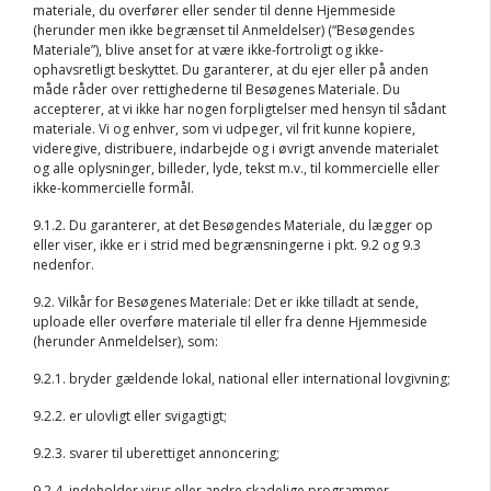
materiale, du overfører eller sender til denne Hjemmeside
(herunder men ikke begrænset til Anmeldelser) (“Besøgendes
Materiale”), blive anset for at være ikke-fortroligt og ikke-
ophavsretligt beskyttet. Du garanterer, at du ejer eller på anden
måde råder over rettighederne til Besøgenes Materiale. Du
accepterer, at vi ikke har nogen forpligtelser med hensyn til sådant
materiale. Vi og enhver, som vi udpeger, vil frit kunne kopiere,
videregive, distribuere, indarbejde og i øvrigt anvende materialet
og alle oplysninger, billeder, lyde, tekst m.v., til kommercielle eller
ikke-kommercielle formål.
9.1.2. Du garanterer, at det Besøgendes Materiale, du lægger op
eller viser, ikke er i strid med begrænsningerne i pkt. 9.2 og 9.3
nedenfor.
9.2. Vilkår for Besøgenes Materiale: Det er ikke tilladt at sende,
uploade eller overføre materiale til eller fra denne Hjemmeside
(herunder Anmeldelser), som:
9.2.1. bryder gældende lokal, national eller international lovgivning;
9.2.2. er ulovligt eller svigagtigt;
9.2.3. svarer til uberettiget annoncering;
9.2.4. indeholder virus eller andre skadelige programmer.