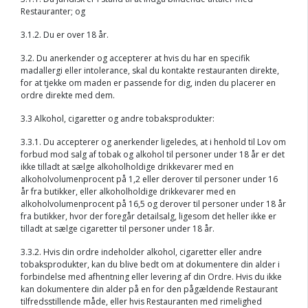
Restauranter; og
3.1.2. Du er over 18 år.
3.2. Du anerkender og accepterer at hvis du har en specifik
madallergi eller intolerance, skal du kontakte restauranten direkte,
for at tjekke om maden er passende for dig, inden du placerer en
ordre direkte med dem.
3.3 Alkohol, cigaretter og andre tobaksprodukter:
3.3.1. Du accepterer og anerkender ligeledes, at i henhold til Lov om
forbud mod salg af tobak og alkohol til personer under 18 år er det
ikke tilladt at sælge alkoholholdige drikkevarer med en
alkoholvolumenprocent på 1,2 eller derover til personer under 16
år fra butikker, eller alkoholholdige drikkevarer med en
alkoholvolumenprocent på 16,5 og derover til personer under 18 år
fra butikker, hvor der foregår detailsalg, ligesom det heller ikke er
tilladt at sælge cigaretter til personer under 18 år.
3.3.2. Hvis din ordre indeholder alkohol, cigaretter eller andre
tobaksprodukter, kan du blive bedt om at dokumentere din alder i
forbindelse med afhentning eller levering af din Ordre. Hvis du ikke
kan dokumentere din alder på en for den pågældende Restaurant
tilfredsstillende måde, eller hvis Restauranten med rimelighed