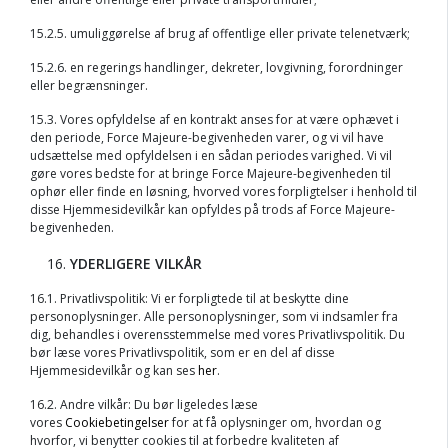
15.2.5. umuliggørelse af brug af offentlige eller private telenetværk;
15.2.6. en regerings handlinger, dekreter, lovgivning, forordninger
eller begrænsninger.
15.3. Vores opfyldelse af en kontrakt anses for at være ophævet i
den periode, Force Majeure-begivenheden varer, og vi vil have
udsættelse med opfyldelsen i en sådan periodes varighed. Vi vil
gøre vores bedste for at bringe Force Majeure-begivenheden til
ophør eller finde en løsning, hvorved vores forpligtelser i henhold til
disse Hjemmesidevilkår kan opfyldes på trods af Force Majeure-
begivenheden.
YDERLIGERE VILKÅR
16.1. Privatlivspolitik: Vi er forpligtede til at beskytte dine
personoplysninger. Alle personoplysninger, som vi indsamler fra
dig, behandles i overensstemmelse med vores Privatlivspolitik. Du
bør læse vores Privatlivspolitik, som er en del af disse
Hjemmesidevilkår og kan ses
her
.
16.2. Andre vilkår: Du bør ligeledes læse
vores
Cookiebetingelser
for at få oplysninger om, hvordan og
hvorfor, vi benytter cookies til at forbedre kvaliteten af