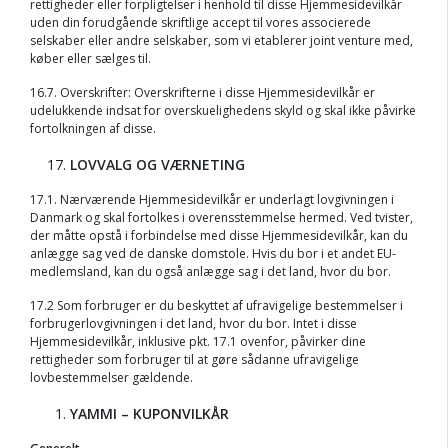
rettigheder eller forpligtelser i henhold til disse Hjemmesidevilkår
uden din forudgående skriftlige accept til vores associerede
selskaber eller andre selskaber, som vi etablerer joint venture med,
køber eller sælges til.
16.7. Overskrifter: Overskrifterne i disse Hjemmesidevilkår er
udelukkende indsat for overskuelighedens skyld og skal ikke påvirke
fortolkningen af disse.
LOVVALG OG VÆRNETING
17.1. Nærværende Hjemmesidevilkår er underlagt lovgivningen i
Danmark og skal fortolkes i overensstemmelse hermed. Ved tvister,
der måtte opstå i forbindelse med disse Hjemmesidevilkår, kan du
anlægge sag ved de danske domstole. Hvis du bor i et andet EU-
medlemsland, kan du også anlægge sag i det land, hvor du bor.
17.2 Som forbruger er du beskyttet af ufravigelige bestemmelser i
forbrugerlovgivningen i det land, hvor du bor. Intet i disse
Hjemmesidevilkår, inklusive pkt. 17.1 ovenfor, påvirker dine
rettigheder som forbruger til at gøre sådanne ufravigelige
lovbestemmelser gældende.
YAMMI – KUPONVILKÅR