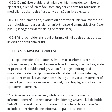
10.2.2. Du må ikke etablere et link fra en hjemmeside, som ikke er
ejet af dig, eller på en måde, som antyder en form for forbindelse
med eller godkendelse fra os, hvis en sådan ikke eksisterer;
10.2.3. Den hjemmeside, hvorfra du opretter et link, skal overholde
de indholdsstandarder, der er anført i disse Hjemmesidevilkår (især
pkt. 9 (Besøgenes Materiale og Anmeldelser));
10.2.4. Vi forbeholder sig ret til at bringe din tilladelse til at oprette
links til ophør til enhver tid.
ANSVARSFRASKRIVELSE
11.1. Hjemmesideinformation: Selvom vi tilstræber at sikre, at
oplysningerne på denne Hjemmeside er korrekte, lover vi ikke, at de
er præcise eller fuldstændige. Vi kan foretage ændringer af
materialet på denne Hjemmeside eller af de funktionaliteter og
priser, der er beskrevet, når som helst og uden varsel. Materialet på
denne Hjemmeside kan være forældet, og vi forpligter os ikke til at
opdatere materialet.
11.2. Allergene ingredienser, intolerancer og andre menu-
informationer: Når en restaurant tilmelder sig YAMMI, skal de holde
YAMMI opdateret med information omkring hele deres menu. Vi
inkluderer herefter denne information på deres separate