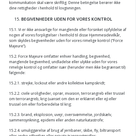
kommunikation skal være skriftlig. Denne betingelse berører ikke
dine rettigheder i henhold til lovgivningen.
BEGIVENHEDER UDEN FOR VORES KONTROL
15.1. Vi er ikke ansvarlige for manglende eller forsinket opfyldelse af
nogen af vores forpligtelser i henhold til disse Hjemmesidevilkår,
som skyldes begivenheder uden for vores rimelige kontrol (“Force
Majeure”).
15.2. Force Majeure omfatter enhver handling, begivenhed,
manglende begivenhed, undladelse eller ulykke uden for vores
rimelige kontrol og omfatter især (herunder men ikke begrænset til)
følgende:
15.2.1. strejke, lockout eller andre kollektive kampskridt;
15.2.2. civile uroligheder, oprør, invasion, terrorangreb eller trussel
om terrorangreb, krig (uanset om den er erklæret eller ej) eller
trussel om eller forberedelse til krig;
15.2.3. brand, eksplosion, uvejr, oversvømmelse, jordskælv,
sammensynkning, epidemi eller anden naturkatastrofe;
15.2.4. umuliggørelse af brug af jernbaner, skibe, fly, biltransport
eller andre offentlige eller private transportmidler;