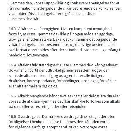
Hjemmesiden, vores Kuponvilkår og Konkurrencebetingelser for at
få information om de gældende vilkår vedrørende de konkurrencer,
vi afholder. Disse betingelser er også en del af disse
Hjemmesidevilkår.
16.3. Vilkårenes uafhængighed: Hvis en kompetent myndighed
fastslår, at disse Hjemmesidevilkår på nogen måde er ugyldige,
ulovlige eller uden retskraft, skal det kun ramme det pågældende
vilkår, betingelse eller bestemmelse, og de øvrige bestemmelser
skal fortsat opretholdes efter deres indhold i videst mulig omfang i
henhold til lovgivningen.
16.4. Aftalens fuldstændighed: Disse Hjemmesidevilkår og ethvert
dokument, hvortil der udtrykkeligt henvises i dem, udgør den
samlede aftale mellem dig og os og erstatter alle tidligere
drøftelser, korrespondance, forhandlinger, ordninger, forståelse
eller aftaler mellem dig og os.
16.5. Afkald: Manglende håndhævelse (helt eller delvist) fra din eller
vores side af disse Hjemmesidevilkår skal ikke fortolkes som afkald
på dine eller vores rettigheder eller retsmidler.
16.6. Overdragelse: Du må ikke overdrage dine rettigheder eller
forpligtelser i henhold til disse Hjemmesidevilkår uden vores
forudgående skriftlige accept heraf. Vi kan overdrage vores