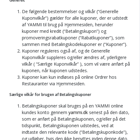
Generelt
De følgende bestemmelser og vilkår (“Generelle
Kuponvilkår”) gælder for alle kuponer, der er udstedt
af YAMMI til brug på Hjemmesiden, herunder
kuponer med kredit (“Betalingskupon”) og
promoveringsrabatkuponer (“Rabatkuponer”), som
sammen med Betalingskodekuponer er (“Kuponer”).
Kuponer reguleres også af, og de Generelle
Kuponvilkår suppleres og/eller ændres af, yderligere
vilkår ( “Særlige Kuponvilkår” ), som vil være anført på
kuponen, når kuponen udstedes.
Kuponer kan kun indløses på online Ordrer hos
Restauranter via Hjemmesiden.
Særlige vilkår for brugen af Betalingskuponer
Betalingskuponer skal bruges på en YAMMI online
kundes konto gennem
yammi.dk
senest på den dato,
som er anført på Betalingskuponen, og/eller på det
tidspunkt, Betalingskuponen udstedes, ved at
indtaste den relevante kode (“Betalingskuponkode”),
og udløber, hvis den ikke benyttes inden denne dato.