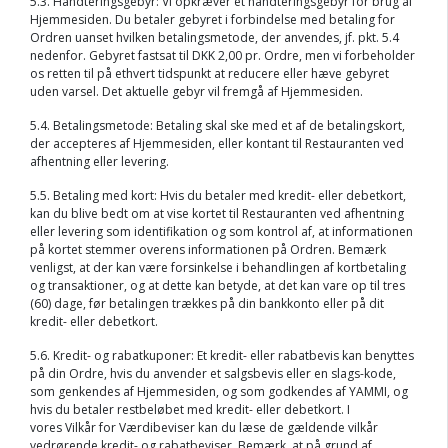
5.3. Håndteringsgebyr: Vi opkræver et håndteringsgebyr for brug af
Hjemmesiden. Du betaler gebyret i forbindelse med betaling for
Ordren uanset hvilken betalingsmetode, der anvendes, jf. pkt. 5.4
nedenfor. Gebyret fastsat til DKK 2,00 pr. Ordre, men vi forbeholder
os retten til på ethvert tidspunkt at reducere eller hæve gebyret
uden varsel. Det aktuelle gebyr vil fremgå af Hjemmesiden.
5.4. Betalingsmetode: Betaling skal ske med et af de betalingskort,
der accepteres af Hjemmesiden, eller kontant til Restauranten ved
afhentning eller levering.
5.5. Betaling med kort: Hvis du betaler med kredit- eller debetkort,
kan du blive bedt om at vise kortet til Restauranten ved afhentning
eller levering som identifikation og som kontrol af, at informationen
på kortet stemmer overens informationen på Ordren. Bemærk
venligst, at der kan være forsinkelse i behandlingen af kortbetaling
og transaktioner, og at dette kan betyde, at det kan vare op til tres
(60) dage, før betalingen trækkes på din bankkonto eller på dit
kredit- eller debetkort.
5.6. Kredit- og rabatkuponer: Et kredit- eller rabatbevis kan benyttes
på din Ordre, hvis du anvender et salgsbevis eller en slags-kode,
som genkendes af Hjemmesiden, og som godkendes af YAMMI, og
hvis du betaler restbeløbet med kredit- eller debetkort. I
vores Vilkår for Værdibeviser kan du læse de gældende vilkår
vedrørende kredit- og rabatbeviser. Bemærk, at på grund af