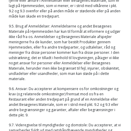
fjerne eller ændre i Anmeldelser eller Besøgenes Materiale, som er
lagt på Hjemmesiden, som vi mener, er i strid med vilkårene i pkt.
9.2 og 9.3 ovenfor eller på anden måde er stødende eller på anden
måde kan skade en tredjepart.
9.5. Brug af Anmeldelser: Anmeldelserne og andet Besøgenes
Materiale på Hjemmesiden har kun til formål at informere og udgør
ikke råd fra os. Anmeldelser og Besøgenes Materiale afspejler
meningerne fra de kunder, som har bestilt Produkter gennem
Hjemmesiden, eller fra andre tredjeparter, og udtalelser, råd og
meninger fra disse personer kommer kun fra disse personer. I den
udstrækning, det er tilladt i henhold til lovgivningen, påtager vi ikke
noget ansvar for personer eller Anmeldelser eller Besøgenes
Materiale, herunder men ikke begrænset til fejl, injurier, obskønitet,
undladelser eller usandheder, som man kan støde på i dette
materiale.
9.6. Ansvar: Du accepterer at kompensere os for omkostninger og
krav (og relaterede omkostninger) fremsat mod os fra en
Restaurant eller anden tredjepart på grund af en Anmeldelse eller
andet Besøgenes Materiale, som er i strid med pkt. 9.2 og 9.3 eller
andre begrænsninger og garantier, aftaler eller begrænsninger i
dette pkt. 9.
9.7. Videregivelse til myndigheder og domstole: Du accepterer, at vi
samarbejder fuldt ud med retshåndhævende myndigheder og