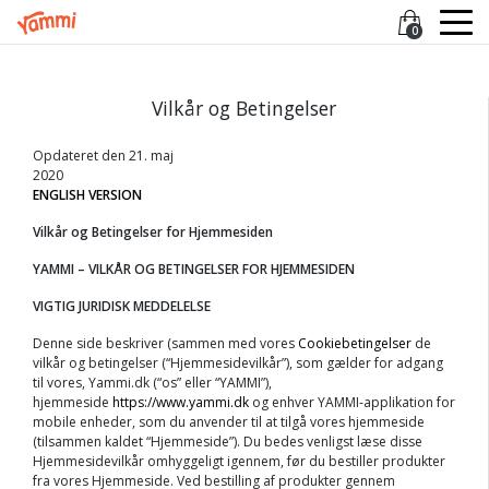
0
Vilkår og Betingelser
Opdateret den 21. maj
2020
ENGLISH VERSION
Vilkår og Betingelser for Hjemmesiden
YAMMI – VILKÅR OG BETINGELSER FOR HJEMMESIDEN
VIGTIG JURIDISK MEDDELELSE
Denne side beskriver (sammen med vores
Cookiebetingelser
de
vilkår og betingelser (“Hjemmesidevilkår”), som gælder for adgang
til vores, Yammi.dk (“os” eller “YAMMI”),
hjemmeside
https://www.yammi.dk
og enhver YAMMI-applikation for
mobile enheder, som du anvender til at tilgå vores hjemmeside
(tilsammen kaldet “Hjemmeside”). Du bedes venligst læse disse
Hjemmesidevilkår omhyggeligt igennem, før du bestiller produkter
fra vores Hjemmeside. Ved bestilling af produkter gennem