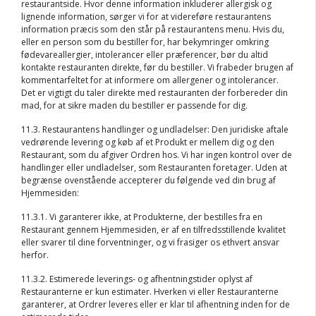
restaurantside. Hvor denne information inkluderer allergisk og
lignende information, sørger vi for at videreføre restaurantens
information præcis som den står på restaurantens menu. Hvis du,
eller en person som du bestiller for, har bekymringer omkring
fødevareallergier, intolerancer eller præferencer, bør du altid
kontakte restauranten direkte, før du bestiller. Vi frabeder brugen af
kommentarfeltet for at informere om allergener og intolerancer.
Det er vigtigt du taler direkte med restauranten der forbereder din
mad, for at sikre maden du bestiller er passende for dig.
11.3. Restaurantens handlinger og undladelser: Den juridiske aftale
vedrørende levering og køb af et Produkt er mellem dig og den
Restaurant, som du afgiver Ordren hos. Vi har ingen kontrol over de
handlinger eller undladelser, som Restauranten foretager. Uden at
begrænse ovenstående accepterer du følgende ved din brug af
Hjemmesiden:
11.3.1. Vi garanterer ikke, at Produkterne, der bestilles fra en
Restaurant gennem Hjemmesiden, er af en tilfredsstillende kvalitet
eller svarer til dine forventninger, og vi frasiger os ethvert ansvar
herfor.
11.3.2. Estimerede leverings- og afhentningstider oplyst af
Restauranterne er kun estimater. Hverken vi eller Restauranterne
garanterer, at Ordrer leveres eller er klar til afhentning inden for de