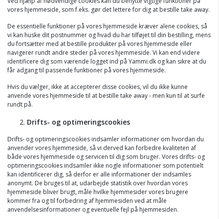
Ved hjælp af nødvendige cookies kan du benytte vigtige funktioner på
vores hjemmeside, som f.eks. gør det lettere for dig at bestille take away.
De essentielle funktioner på vores hjemmeside kræver alene cookies, så
vi kan huske dit postnummer og hvad du har tilføjet til din bestilling, mens
du fortsætter med at bestille produkter på vores hjemmeside eller
navigerer rundt andre steder på vores hjemmeside. Vi kan end videre
identificere dig som værende logget ind på Yammi.dk og kan sikre at du
får adgang til passende funktioner på vores hjemmeside.
Hvis du vælger, ikke at accepterer disse cookies, vil du ikke kunne
anvende vores hjemmeside til at bestille take away - men kun til at surfe
rundt på.
Drifts- og optimeringscookies
Drifts- og optimeringscookies indsamler informationer om hvordan du
anvender vores hjemmeside, så vi derved kan forbedre kvaliteten af
både vores hjemmeside og servicen til dig som bruger. Vores drifts- og
optimeringscookies indsamler ikke nogle informationer som potentielt
kan identificerer dig, så derfor er alle informationer der indsamles
anonymt. De bruges til at, udarbejde statistik over hvordan vores
hjemmeside bliver brugt, måle hvilke hjemmesider vores brugere
kommer fra og til forbedring af hjemmesiden ved at måle
anvendelsesinformationer og eventuelle fejl på hjemmesiden.