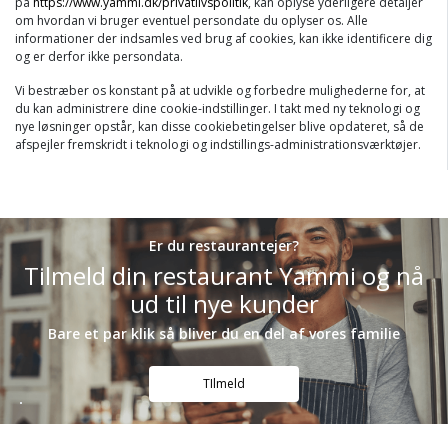
på
https://www.yammi.dk/privatlivspolitik
, kan oplyse yderligere detaljer
om hvordan vi bruger eventuel persondate du oplyser os. Alle
informationer der indsamles ved brug af cookies, kan ikke identificere dig
og er derfor ikke persondata.
Vi bestræber os konstant på at udvikle og forbedre mulighederne for, at
du kan administrere dine cookie-indstillinger. I takt med ny teknologi og
nye løsninger opstår, kan disse cookiebetingelser blive opdateret, så de
afspejler fremskridt i teknologi og indstillings-administrationsværktøjer.
Er du restaurantejer?
Tilmeld din restaurant Yammi og nå
ud til nye kunder
Bare et par klik så bliver du en del af vores familie
TIlmeld